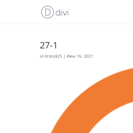
27-1
от
krasskz5
|
Июн 16, 2021