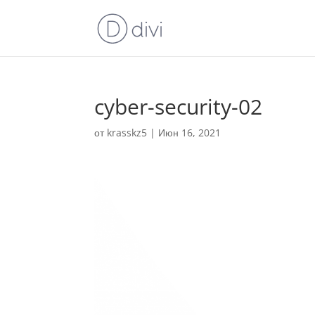
cyber-security-02
от
krasskz5
|
Июн 16, 2021