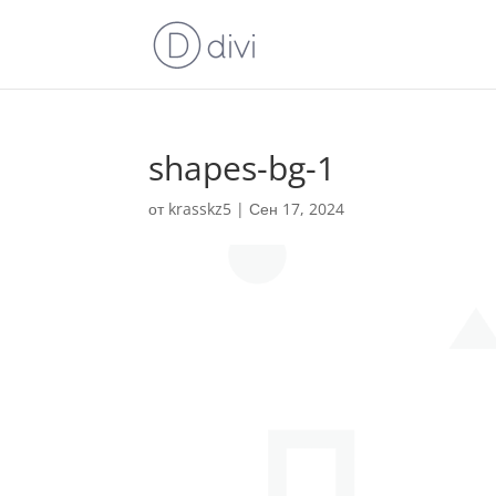
shapes-bg-1
от
krasskz5
|
Сен 17, 2024