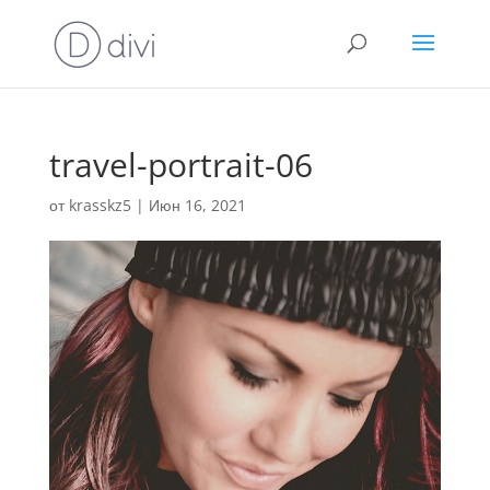
travel-portrait-06
от
krasskz5
|
Июн 16, 2021